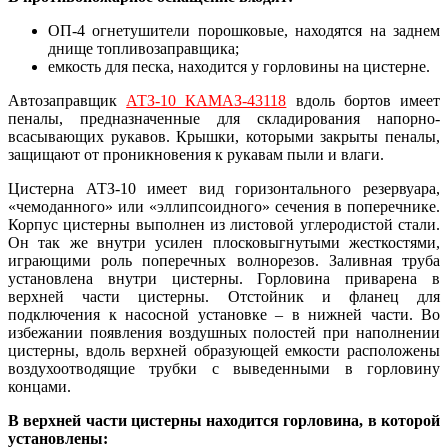
ОП-4 огнетушители порошковые, находятся на заднем
днище топливозаправщика;
емкость для песка, находится у горловины на цистерне.
Автозаправщик
АТЗ-10 КАМАЗ-43118
вдоль бортов имеет
пеналы, предназначенные для складирования напорно-
всасывающих рукавов. Крышки, которыми закрыты пеналы,
защищают от проникновения к рукавам пыли и влаги.
Цистерна АТЗ-10 имеет вид горизонтального резервуара,
«чемоданного» или «эллипсоидного» сечения в поперечнике.
Корпус цистерны выполнен из листовой углеродистой стали.
Он так же внутри усилен плосковыгнутыми жесткостями,
играющими роль поперечных волнорезов. Заливная труба
установлена внутри цистерны. Горловина приварена в
верхней части цистерны. Отстойник и фланец для
подключения к насосной установке – в нижней части. Во
избежании появления воздушных полостей при наполнении
цистерны, вдоль верхней образующей емкости расположены
воздухоотводящие трубки с выведенными в горловину
концами.
В верхней части цистерны находится горловина, в которой
установлены: