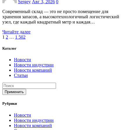
Sergey
Авг 3, 2026
0
Современный склад — это не просто помещение для
хранения запасов, а высокотехнологичный логистический
узел, где каждый квадратный метр и каждая…
Читайте далее
Пагинация
1
2
…
1 502
записей
Каталог
Новости
Новости индустрии
Новости компаний
Статьи
Применить
Рубрики
Новости
Новости индустрии
Новости компаний