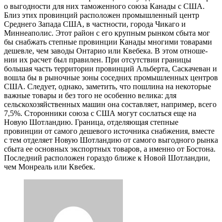
о выгодности для них таможенного союза Канады с США.
Близ этих провинций расположен про­мышленный центр
Среднего Запада США, в частности, города Чикаго и
Миннеаполис. Этот район с его крупным рынком сбы­та мог
бы снабжать степные провинции Канады многими товара­ми
дешевле, чем заводы Онтарио или Квебека. В этом отноше­
нии их расчет был правилен. При отсутствии границы
большая часть территории провинций Альберта, Саскачеван и
вошла бы в рыночные зоны соседних промышленных центров
США. Следует, однако, заметить, что пошлина на некоторые
важные товары и без того не особенно велика: для
сельскохозяй­ственных машин она составляет, например, всего
7,5%. Сторон­ники союза с США могут сослаться еще на
Новую Шотландию. Граница, отделяющая степные
провинции от самого дешевого источника снабжения, вместе
с тем отделяет Новую Шотландию от самого выгодного рынка
сбыта ее основных экспортных това­ров, а именно от Бостона.
Последний расположен гораздо ближе к Новой Шотландии,
чем Монреаль или Квебек.