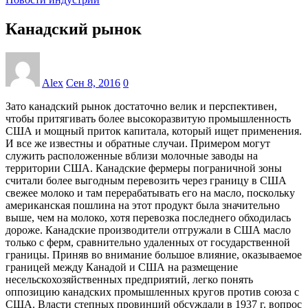
Канадский рынок
Alex
Сен 8, 2016
0
Зато канадский рынок достаточно велик и перспективен,
чтобы при­тягивать более высокоразвитую промышленность
США и мощ­ный приток капитала, который ищет применения.
И все же из­вестны и обратные случаи. Примером могут
служить располо­женные вблизи молочные заводы на
территории США. Канадские фермеры пограничной зоны
считали более выгодным перевозить через границу в США
свежее молоко и там перерабатывать его на масло, поскольку
американская пошлина на этот продукт была значительно
выше, чем на молоко, хотя перевозка последнего обходилась
дороже. Канадские производители отгру­жали в США масло
только с ферм, сравнительно удаленных от государственной
границы. Приняв во внимание большое влияние, оказываемое
грани­цей между Канадой и США на размещение
несельскохозяйствен­ных предприятий, легко понять
оппозицию канадских промыш­ленных кругов против союза с
США. Власти степных провинций обсуждали в 1937 г. вопрос