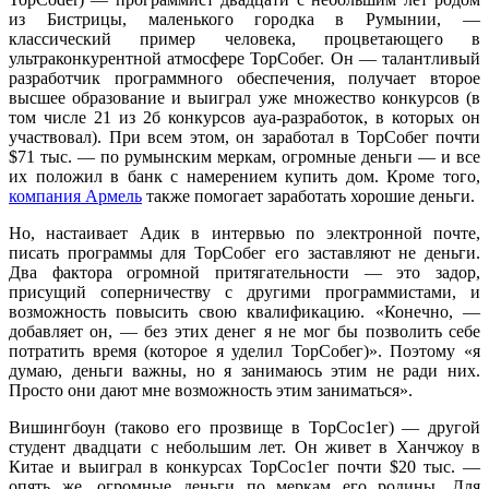
из Бистрицы, маленького городка в Румынии, —
классический пример человека, процветающего в
ультраконкурентной атмосфере ТорСобег. Он — талантливый
разработчик программного обеспечения, получает второе
высшее образование и выиграл уже множество конкурсов (в
том числе 21 из 2б конкурсов ауа-разработок, в которых он
участвовал). При всем этом, он заработал в ТорСобег почти
$71 тыс. — по румынским меркам, огромные деньги — и все
их положил в банк с намерением купить дом. Кроме того,
компания Армель
также помогает заработать хорошие деньги.
Но, настаивает Адик в интервью по электронной почте,
писать программы для ТорСобег его заставляют не деньги.
Два фактора огромной притягательности — это задор,
присущий соперничеству с другими программистами, и
возможность повысить свою квалификацию. «Конечно, —
добавляет он, — без этих денег я не мог бы позволить себе
потратить время (которое я уделил ТорСобег)». Поэтому «я
думаю, деньги важны, но я занимаюсь этим не ради них.
Просто они дают мне возможность этим заниматься».
Вишингбоун (таково его прозвище в ТорСос1ег) — другой
студент двадцати с небольшим лет. Он живет в Ханчжоу в
Китае и выиграл в конкурсах ТорСос1ег почти $20 тыс. —
опять же, огромные деньги по меркам его родины. Для