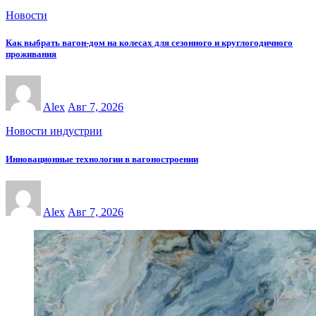
Новости
Как выбрать вагон-дом на колесах для сезонного и круглогодичного
проживания
Alex
Авг 7, 2026
Новости индустрии
Инновационные технологии в вагоностроении
Alex
Авг 7, 2026