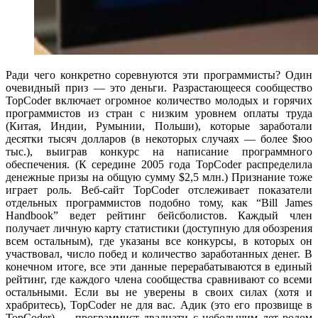
Ради чего конкретно соревнуются эти программисты? Один
очевидный приз — это деньги. Разрастающееся сообщество
TopCoder включает огромное количество молодых и горячих
программистов из стран с низким уровнем оплаты труда
(Китая, Индии, Румынии, Польши), которые заработали
десятки тысяч долларов (в некоторых случаях — более $юо
тыс.), выиграв конкурс на написание программного
обеспечения. (К середине 2005 года TopCoder распределила
денежные призы на общую сумму $2,5 млн.) Признание тоже
играет роль. Веб-сайт TopCoder отслеживает показатели
отдельных программистов подобно тому, как “Bill James
Handbook” ведет рейтинг бейсболистов. Каждый член
получает личную карту статистики (доступную для обозрения
всем остальным), где указаны все конкурсы, в которых он
участвовал, число побед и количество заработанных денег. В
конечном итоге, все эти данные перерабатываются в единый
рейтинг, где каждого члена сообщества сравнивают со всеми
остальными. Если вы не уверены в своих силах (хотя и
храбритесь), TopCoder не для вас. Адик (это его прозвище в
TopCoder) — программист двадцати с небольшим лет родом