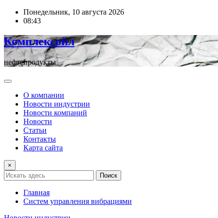
Перейти
Понедельник, 10 августа 2026
к
08:43
содержимому
Комплексойл
нефтепродукты
О компании
Новости индустрии
Новости компаний
Новости
Статьи
Контакты
Карта сайта
×
Поиск
Главная
Систем управления вибрациями
Новости индустрии