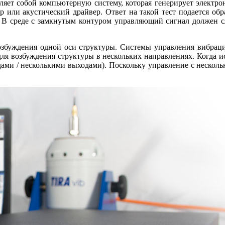
яет собой компьютерную систему, которая генерирует электрон
 или акустический драйвер. Ответ на такой тест подается обра
 В среде с замкнутым контуром управляющий сигнал должен с
збуждения одной оси структуры. Системы управления вибрац
для возбуждения структуры в нескольких направлениях. Когда ис
дами / несколькими выходами). Поскольку управление с несколь