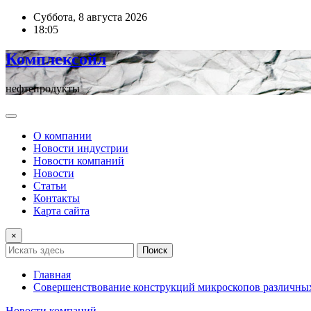
Перейти
Суббота, 8 августа 2026
к
18:05
содержимому
Комплексойл
нефтепродукты
О компании
Новости индустрии
Новости компаний
Новости
Статьи
Контакты
Карта сайта
×
Поиск
Главная
Совершенствование конструкций микроскопов различны
Новости компаний