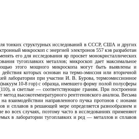
Для тонких структурных исследований в СССР, США и других
тронный микроскоп с энергией электронов 557 кэв разработан
енять его для исследования яр просвет монокристаллических
вания тугоплавких металлов; микроскоп дает максимальное
помощью этого мощного микроскопа могут быть выявлены и
 действия которых основан на термо-эмиссия или вторичной
шей лаборатории при участии И. В. Бурова, термоэмиссионное
(вакуум 10-8 гор) с образца, имевшего форму полой полусферы
(110), и светлые — соответствующие граням. При построении
т метод высокотемпературного рентгеновского анализа. Весьма
 на взаимодействии направленного пучка протонов с ионами
ов и сплавов в решающей мере определяется разнообразием и
 во всех случаях, поэтому часто в исследованиях применяют
емых в лаборатории тугоплавких и ред — металлов и сплавов