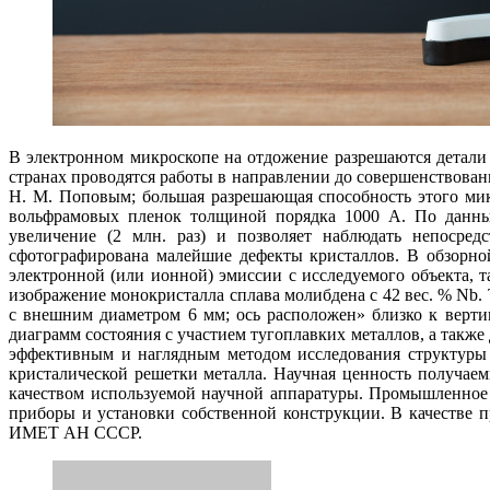
В электронном микроскопе на отдожение разрешаются детал
странах проводятся работы в направлении до совершенствова
Н. М. Поповым; большая разрешающая способность этого мик
вольфрамовых пленок толщиной порядка 1000 А. По данным
увеличение (2 млн. раз) и позволяет наблюдать непосре
сфотографирована малейшие дефекты кристаллов. В обзорно
электронной (или ионной) эмиссии с исследуемого объекта, 
изображение монокристалла сплава молибдена с 42 вес. % Nb.
с внешним диаметром 6 мм; ось расположен» близко к верти
диаграмм состояния с участием тугоплавких металлов, а такж
эффективным и наглядным методом исследования структуры 
кристалической решетки металла. Научная ценность получае
качеством используемой научной аппаратуры. Промышленное 
приборы и установки собственной конструкции. В качестве 
ИМЕТ АН СССР.