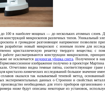
и до 100 в наиболее мощных — до нескольких атомных слоев. 
ния конструкций микроскопов различных типов. Уникальный элек
роскопа и громадное разгоняющее напряжение позволяли прим
 разработан новый микроскоп с ионным полем для исследо
дственно кристаллическую решетку твердого вещества; с 
й работе рассматриваются конструкции микроскопов, принцип
также не исключается
недорогая уборка снега
. Полученное в на
 Термоэмиссионное изображение получено в проекторе Мартина 
кали. Отчетливо видна темные пятна, соответствующие гране 
е для кристалло-химических исследований большое значение имее
сплавов оказался так называемый теневой метод, основанный
мых экспериментальных данных о Строении и свойствах металл
производство необходимых для этого приборов организовано не
примера ниже будут описаны некоторые из установок, использу