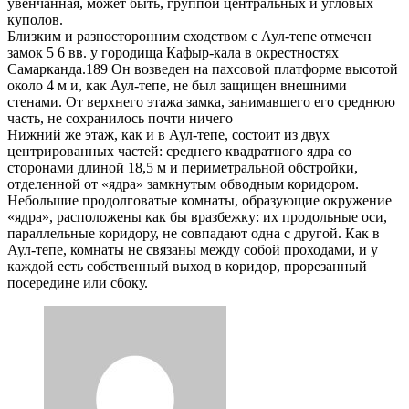
увенчанная, может быть, группой центральных и угловых
куполов.
Близким и разносторонним сходством с Аул-тепе отмечен
замок 5 6 вв. у городища Кафыр-кала в окрестностях
Самарканда.189 Он возведен на пахсовой платформе высотой
около 4 м и, как Аул-тепе, не был защищен внешними
стенами. От верхнего этажа замка, занимавшего его среднюю
часть, не сохранилось почти ничего
Нижний же этаж, как и в Аул-тепе, состоит из двух
центрированных частей: среднего квадратного ядра со
сторонами длиной 18,5 м и периметральной обстройки,
отделенной от «ядра» замкнутым обводным коридором.
Небольшие продолговатые комнаты, образующие окружение
«ядра», расположены как бы вразбежку: их продольные оси,
параллельные коридору, не совпадают одна с другой. Как в
Аул-тепе, комнаты не связаны между собой проходами, и у
каждой есть собственный выход в коридор, прорезанный
посередине или сбоку.