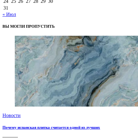
24
25
26
27
28
29
30
31
« Июл
ВЫ МОГЛИ ПРОПУСТИТЬ
Новости
Почему испанская плитка считается одной из лучших