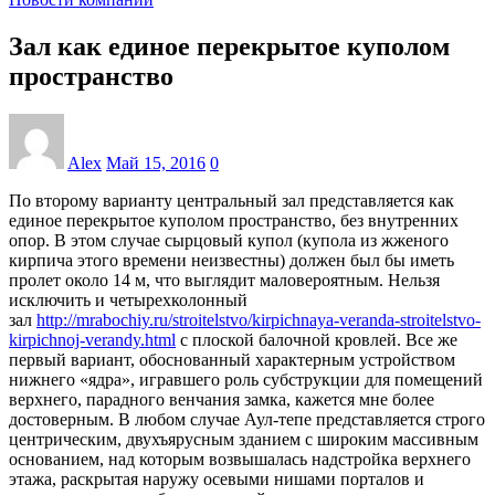
Зал как единое перекрытое куполом
пространство
Alex
Май 15, 2016
0
По второму варианту центральный зал представляется как
единое перекрытое куполом пространство, без внутренних
опор. В этом случае сырцовый купол (купола из жженого
кирпича этого времени неизвестны) должен был бы иметь
пролет около 14 м, что выглядит маловероятным. Нельзя
исключить и четырехколонный
зал
http://mrabochiy.ru/stroitelstvo/kirpichnaya-veranda-stroitelstvo-
kirpichnoj-verandy.html
с плоской балочной кровлей. Все же
первый вариант, обоснованный характерным устройством
нижнего «ядра», игравшего роль субструкции для помещений
верхнего, парадного венчания замка, кажется мне более
достоверным. В любом случае Аул-тепе представляется строго
центрическим, двухъярусным зданием с широким массивным
основанием, над которым возвышалась надстройка верхнего
этажа, раскрытая наружу осевыми нишами порталов и