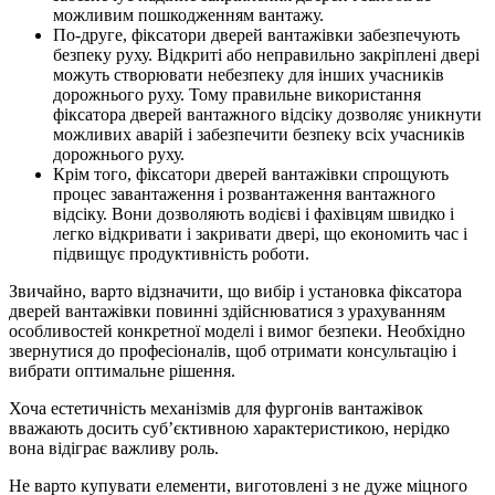
можливим пошкодженням вантажу.
По-друге, фіксатори дверей вантажівки забезпечують
безпеку руху. Відкриті або неправильно закріплені двері
можуть створювати небезпеку для інших учасників
дорожнього руху. Тому правильне використання
фіксатора дверей вантажного відсіку дозволяє уникнути
можливих аварій і забезпечити безпеку всіх учасників
дорожнього руху.
Крім того, фіксатори дверей вантажівки спрощують
процес завантаження і розвантаження вантажного
відсіку. Вони дозволяють водієві і фахівцям швидко і
легко відкривати і закривати двері, що економить час і
підвищує продуктивність роботи.
Звичайно, варто відзначити, що вибір і установка фіксатора
дверей вантажівки повинні здійснюватися з урахуванням
особливостей конкретної моделі і вимог безпеки. Необхідно
звернутися до професіоналів, щоб отримати консультацію і
вибрати оптимальне рішення.
Хоча естетичність механізмів для фургонів вантажівок
вважають досить суб’єктивною характеристикою, нерідко
вона відіграє важливу роль.
Не варто купувати елементи, виготовлені з не дуже міцного