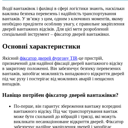
Водії вантажівок і фахівці в сфері логістики знають, наскільки
важлива безпека перевезень і надійність транспортування
вантажів. У зв’язку з цим, одним з ключових моментів, якому
необхідно приділити особливу увагу, є правильне закріплення
дверей вантажних відсіків. Для цієї мети розроблений
спеціальний інструмент – фіксатор дверей вантажівки.
Основні характеристики
Якісний
фіксатор дверей фургону TIR
-це пристрій,
призначений для надійної фіксації дверей вантажного відсіку
в закритому положенні. Він забезпечує безпеку перевезених
вантажів, запобігає можливість випадкового відкриття дверей
під час руху і постерігає від можливих аварій і нещасних
випадків.
Навіщо потрібен фіксатор дверей вантажівки?
По-перше, він гарантує збереження вантажу всередині
вантажного відсіку. Під час транспортування вантаж
може бути схильний до вібрацій і трясці, які можуть
викликати несанкціоноване відкриття дверей. Фіксатор
забезпечує надійне закріплення дверей і запобігає