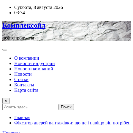
Перейти
Суббота, 8 августа 2026
к
03:34
содержимому
Комплексойл
нефтепродукты
О компании
Новости индустрии
Новости компаний
Новости
Статьи
Контакты
Карта сайта
×
Поиск
Главная
Фіксатор дверей вантажівки: що це і навіщо він потрібен
Новости