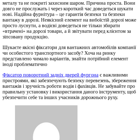
металу та не покриті захисним шаром. Причина проста. Вони
довго не прослужать і через короткий час доведеться шукати
нові. Надійна фурнітура – це гарантія безпеки та безпеки
вантажу в дорозі. Неякісний елемент на вибоїстій дорозі може
просто луснути, а водієві доведеться не тільки збирати
«втрачені» на дорозі товари, а й звітувати перед клієнтом за
зіпсовану продукцію.
Шукаєте якісні фіксатори для вантажних автомобілів компанії
чи особистого транспортного засобу? Хоча на ринку
представлено чимало варіантів, знайти потрібний елемент
іноді проблематично
Фіксатор поворотний задніх дверей фургона
є важливими
пристроями, які забезпечують безпеку перевезень, збереження
вантажів і зручність роботи водія і фахівців. Не забувайте про
правильну установку і використання даного інструменту, щоб
убезпечити себе та інших учасників дорожнього руху.