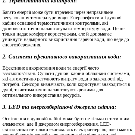
1. Термостатичні контролі
:
Багато енергії може бути втрачено через неправильне
регулювання температури води. Енергоефективні душові
кабіни оснащені термостатичними контролями, які
дозволяють точно налаштовувати температуру води. Це не
тільки надає комфорт користувачам, але й допомагає
уникнути надмірного використання гарячої води, що веде до
енергозбереження.
2. Системи ефективного використання води:
Ефективне використання води та енергії часто
взаємопов’язані. Сучасні душові кабіни обладнані системами,
які автоматично регулюють витрату води в залежності від
потреби. Сенсори визначають, коли користувач знаходиться в
душі, та автоматично налаштовують режими для
оптимального використання ресурсів.
3. LED та енергозберігаючі джерела світла:
Освітлення в душовій кабіні може бути не тільки естетичним
елементом, але й джерелом енергозбереження. LED-
світильники не тільки економлять електроенергію, але і мають
довший термін служби, що зменшує кількість ламп, які