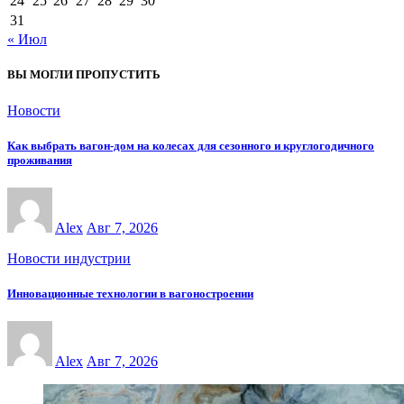
24
25
26
27
28
29
30
31
« Июл
ВЫ МОГЛИ ПРОПУСТИТЬ
Новости
Как выбрать вагон-дом на колесах для сезонного и круглогодичного
проживания
Alex
Авг 7, 2026
Новости индустрии
Инновационные технологии в вагоностроении
Alex
Авг 7, 2026