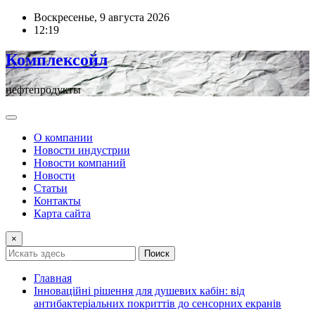
Перейти
Воскресенье, 9 августа 2026
к
12:19
содержимому
Комплексойл
нефтепродукты
О компании
Новости индустрии
Новости компаний
Новости
Статьи
Контакты
Карта сайта
×
Поиск
Главная
Інноваційні рішення для душевих кабін: від
антибактеріальних покриттів до сенсорних екранів