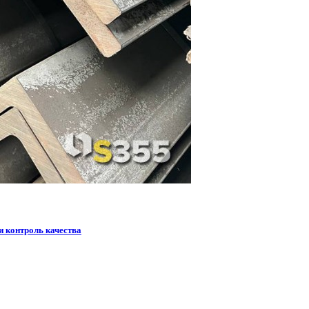
и контроль качества