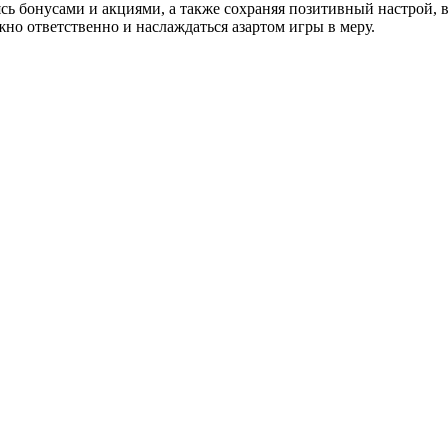
сь бонусами и акциями, а также сохраняя позитивный настрой, 
но ответственно и наслаждаться азартом игры в меру.