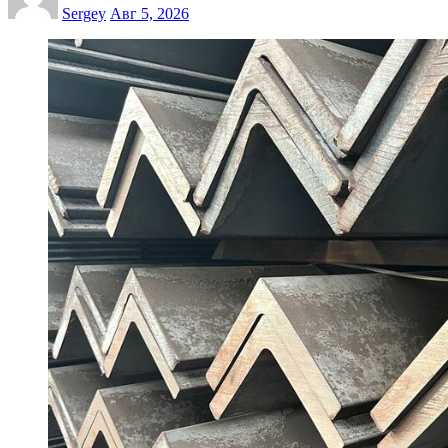
Sergey
Авг 5, 2026