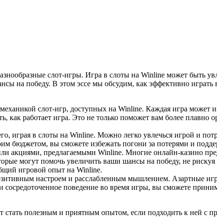
разнообразные слот-игры. Игра в слоты на Winline может быть 
сы на победу. В этом эссе мы обсудим, как эффективно играть в
 механикой слот-игр, доступных на Winline. Каждая игра може
, как работает игра. Это не только поможет вам более плавно о
о, играя в слоты на Winline. Можно легко увлечься игрой и по
им бюджетом, вы сможете избежать погони за потерями и подде
или акциями, предлагаемыми Winline. Многие онлайн-казино пре
оторые могут помочь увеличить ваши шансы на победу, не риску
бщий игровой опыт на Winline.
 позитивным настроем и расслабленным мышлением. Азартные игры
 и сосредоточенное поведение во время игры, вы сможете прини
ожет стать полезным и приятным опытом, если подходить к ней 