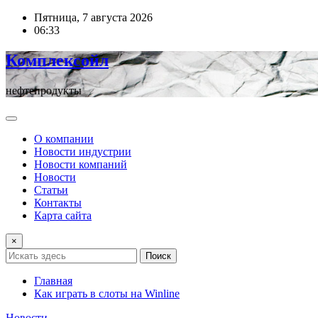
Перейти
Пятница, 7 августа 2026
к
06:33
содержимому
Комплексойл
нефтепродукты
О компании
Новости индустрии
Новости компаний
Новости
Статьи
Контакты
Карта сайта
×
Поиск
Главная
Как играть в слоты на Winline
Новости