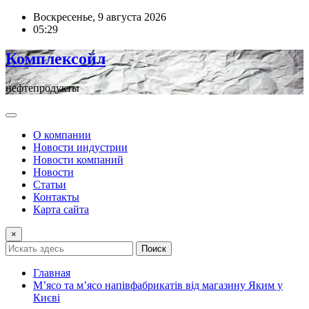
Перейти
Воскресенье, 9 августа 2026
к
05:29
содержимому
Комплексойл
нефтепродукты
О компании
Новости индустрии
Новости компаний
Новости
Статьи
Контакты
Карта сайта
×
Поиск
Главная
М’ясо та м’ясо напівфабрикатів від магазину Яким у
Києві