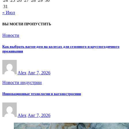
24
25
26
27
28
29
30
31
« Июл
ВЫ МОГЛИ ПРОПУСТИТЬ
Новости
Как выбрать вагон-дом на колесах для сезонного и круглогодичного
проживания
Alex
Авг 7, 2026
Новости индустрии
Инновационные технологии в вагоностроении
Alex
Авг 7, 2026