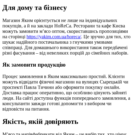
Для дому та бізнесу
Магазин Яким орієнтується не лише на індивідуальних
покупців, а й на заклади HoReCa. Ресторани та кафе Києва
можуть замовити м’ясо оптом, скориставшись пропозиціями
на сторінці
https://yakim.com.ua/horeca/
. Це зручно для тих, хто
шукає надійного постачальника з гнучкими умовами
співпраці. Для домашнього використання також передбачені
різні фасування – від невеликих порцій до сімейних наборів.
Як замовити продукцію
Процес замовлення в Яким максимально простий. Клієнти
можуть відвідати фізичні магазини на вулицях Сырецькій чи
проспекті Павла Тичини або оформити покупку онлайн.
Доставка працює оперативно, що особливо цінують зайняті
люди. На сайті доступна функція попереднього замовлення, а
консультанти завжди готові допомогти з вибором чи
відповісти на питання.
Якість, якій довіряють
М’ясо та напівфабрикати від Яким – це вибір тих, хто цінує