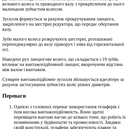
великого колеса та приводного валу з прикріпленим до нього
маленьким зубчастим колесом.
Зусилля формується за рахунок прокручування ланцюга,
закріпленого на шестірні редуктора, що передає обертання
валу.
Зуби малого колеса розкручують шестерні, розташовані
перпендикулярно до валу праворуч і зліва від горизонтальної
осі.
Наведене рух ланцюгове колесо, що складається з 19 зубів,
впливає на вантажопідйомний ланцюг, вкорочуючи відстань
між валом і вантажем.
Сумарне вантажопідйомне зусилля збільшується вдесятеро за
рахунок застосування зубчастих коліс різних діаметрів.
Переваги
Однією з головних переваг використання тельферів є
їхня висока вантажопідйомність. Вони здатні
переміщати вантажі вагою до кількох тонн, що робить їх
незамінними у будівництві та промисловості. Завдяки
своїй конструкції, тельфери забезпечують плавне та