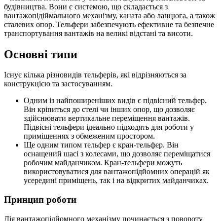
будівництва. Вони є системою, що складається з
вантажопідіймального механізму, каната або ланцюга, а також
сталевих опор. Тельфери забезпечують ефективне та безпечне
транспортування вантажів на великі відстані та висоти.
Основні типи
Існує кілька різновидів тельферів, які відрізняються за
конструкцією та застосуванням.
Одним із найпоширеніших видів є підвісний тельфер.
Він кріпиться до стелі чи інших опор, що дозволяє
здійснювати вертикальне переміщення вантажів.
Підвісні тельфери ідеально підходять для роботи у
приміщеннях з обмеженим простором.
Ще одним типом тельфер є кран-тельфер. Він
оснащений шасі з колесами, що дозволяє переміщатися
робочим майданчиком. Кран-тельфери можуть
використовуватися для вантажопідйомних операцій як
усередині приміщень, так і на відкритих майданчиках.
Принцип роботи
Дія вантажопідйомного механізму починається з повороту