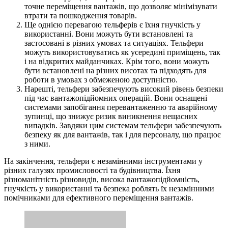
точне переміщення вантажів, що дозволяє мінімізувати
втрати та пошкодження товарів.
Ще однією перевагою тельферів є їхня гнучкість у
використанні. Вони можуть бути встановлені та
застосовані в різних умовах та ситуаціях. Тельфери
можуть використовуватись як усередині приміщень, так
і на відкритих майданчиках. Крім того, вони можуть
бути встановлені на різних висотах та підходять для
роботи в умовах з обмеженою доступністю.
Нарешті, тельфери забезпечують високий рівень безпеки
під час вантажопідйомних операцій. Вони оснащені
системами запобігання перевантаженню та аварійному
зупинці, що знижує ризик виникнення нещасних
випадків. Завдяки цим системам тельфери забезпечують
безпеку як для вантажів, так і для персоналу, що працює
з ними.
На закінчення, тельфери є незамінними інструментами у
різних галузях промисловості та будівництва. Їхня
різноманітність різновидів, висока вантажопідйомність,
гнучкість у використанні та безпека роблять їх незамінними
помічниками для ефективного переміщення вантажів.