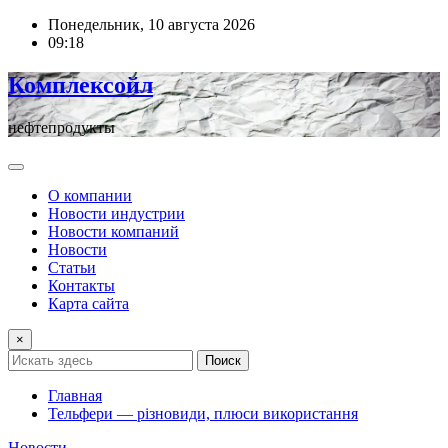
Перейти
Понедельник, 10 августа 2026
к
09:18
содержимому
Комплексойл
нефтепродукты
О компании
Новости индустрии
Новости компаний
Новости
Статьи
Контакты
Карта сайта
×
Поиск
Главная
Тельфери — різновиди, плюси використання
Новости