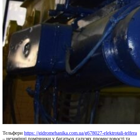
Тельфери
https: //gidromehanika.com.ua/g678027-elektrotali-telfera
– незамінні помічники у багатьох галузях промисловості та