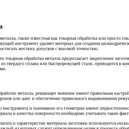
а
металла, также известная как токарная обработка или просто ток
режущий инструмент удаляет материал для создания цилиндрическ
остигать жестких допусков с высокой точностью.
ти токарная обработка металла предполагает закрепление загото
из твердого сплава или быстрорежущей стали, приводится в кон
ми.
работке металла, решающее значение имеют правильная настрой
атронов или цанг и обеспечение правильного выравнивания реж
инструмента и понимание его геометрии имеют первостепенное
риала и качества поверхности необходимо учитывать такие факто
льтата и характеристик материала заготовки используются неск
аждый из которых служит определенным целям в процессе обра