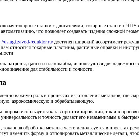
лючая токарные станки с двигателями, токарные станки с ЧПУ 
 автоматизацию, что позволяет создавать изделия сложной геом
s://uslugi.zavod-reduktor.ru/
доступен широкий ассортимент режущи
ам относятся токарные пластины, расточные оправки и инструм
ьности.
как патроны, цанги и планшайбы, используются для надежного з
ное значение для стабильности и точности.
ла
зненно важную роль в процессах изготовления металлов, где сы
ьную, аэрокосмическую и обрабатывающую.
а широко используется как в прототипировании, так и в произво
 универсальность и точность делают его незаменимым в быстры
 токарная обработка металла часто используется в проектах ре
т изменить форму и отполировать металлические детали, чтоб