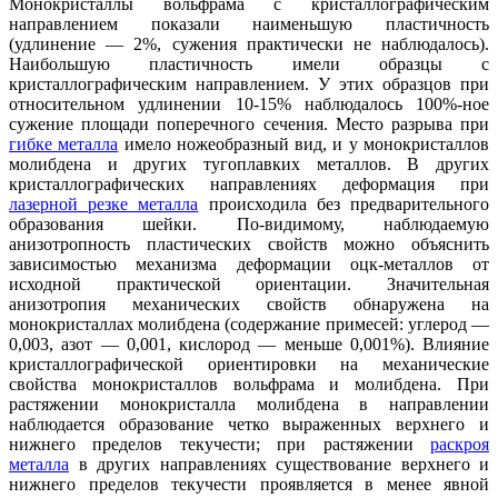
Монокристаллы вольфрама с кристаллографическим
направлением показали наименьшую пластичность
(удлинение — 2%, сужения практически не наблюдалось).
Наибольшую пластичность имели образцы с
кристаллографическим направлением. У этих образцов при
относительном удлинении 10-15% наблюдалось 100%-ное
сужение площади поперечного сечения. Место разрыва при
гибке металла
имело ножеобразный вид, и у монокристаллов
молибдена и других тугоплавких металлов. В других
кристаллографических направлениях деформация при
лазерной резке металла
происходила без предварительного
образования шейки. По-видимому, наблюдаемую
анизотропность пластических свойств можно объяснить
зависимостью механизма деформации оцк-металлов от
исходной практической ориентации. Значительная
анизотропия механических свойств обнаружена на
монокристаллах молибдена (содержание примесей: углерод —
0,003, азот — 0,001, кислород — меньше 0,001%). Влияние
кристаллографической ориентировки на механические
свойства монокристаллов вольфрама и молибдена. При
растяжении монокристалла молибдена в направлении
наблюдается образование четко выраженных верхнего и
нижнего пределов текучести; при растяжении
раскроя
металла
в других направлениях существование верхнего и
нижнего пределов текучести проявляется в менее явной