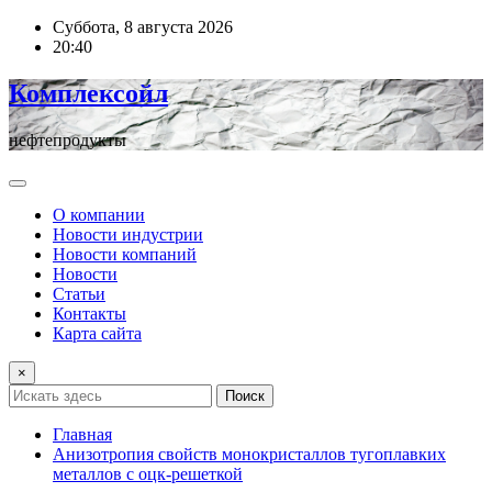
Перейти
Суббота, 8 августа 2026
к
20:40
содержимому
Комплексойл
нефтепродукты
О компании
Новости индустрии
Новости компаний
Новости
Статьи
Контакты
Карта сайта
×
Поиск
Главная
Анизотропия свойств монокристаллов тугоплавких
металлов с оцк-решеткой