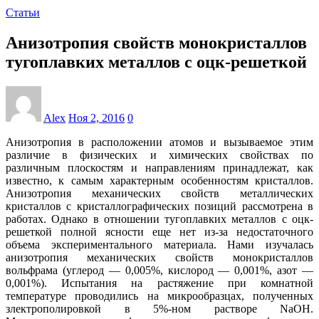
Статьи
Анизотропия свойств монокристаллов
тугоплавких металлов с оцк-решеткой
Alex
Ноя 2, 2016
0
Анизотропия в расположении атомов и вызываемое этим
различие в физических и химических свойствах по
различным плоскостям и направлениям принадлежат, как
известно, к самым характерным особенностям кристаллов.
Анизотропия механических свойств металлических
кристаллов с кристаллографических позиций рассмотрена в
работах. Однако в отношении тугоплавких металлов с оцк-
решеткой полной ясности еще нет из-за недостаточного
объема экспериментального материала. Нами изучалась
анизотропия механических свойств монокристаллов
вольфрама (углерод — 0,005%, кислород — 0,001%, азот —
0,001%). Испытания на растяжение при комнатной
температуре проводились на микрообразцах, полученных
злектрополировкой в 5%-ном растворе NaOH.