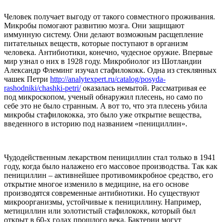
Человек получает выгоду от такого совместного проживания.
Микробы помогают развитию мозга. Они защищают
иммунную систему. Они делают возможным расщепление
питательных веществ, которые поступают в организм
человека. Антибиотики, конечно, чудесное оружие. Впервые
мир узнал о них в 1928 году. Микробиолог из Шотландии
Александр Флеминг изучал стафилококк. Одна из стеклянных
чашек Петри
http://analytexpert.ru/catalog/posyda-
rashodniki/chashki-petri/
оказалась немытой. Рассматривая ее
под микроскопом, ученый обнаружил плесень, но само по
себе это не было странным. А вот то, что эта плесень убила
микробы стафилококка, это было уже открытие вещества,
введенного в историю под названием «пенициллин».
Чудодейственным лекарством пенициллин стал только в 1941
году, когда было налажено его массовое производства. Так как
пенициллин – активнейшее противомикробное средство, его
открытие многое изменило в медицине, на его основе
производятся современные антибиотики. Но существуют
микроорганизмы, устойчивые к пенициллину. Например,
метициллин или золотистый стафилококк, который был
открыт в 60-х годах прошлого века. Бактерии могут