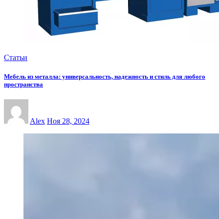
Статьи
Мебель из металла: универсальность, надежность и стиль для любого
пространства
Alex
Ноя 28, 2024