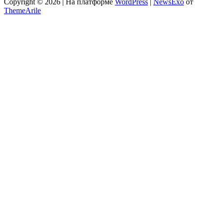
Copyright © 2026 | На платформе
WordPress
|
NewsExo
от
ThemeArile