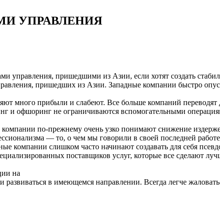
МИ УПРАВЛЕНИЯ
и управления, пришедшими из Азии, если хотят создать стаби
равления, пришедших из Азии. Западные компании быстро опуск
ряют много прибыли и слабеют. Все больше компаний переводят 
орсинг и офшоринг не ограничиваются вспомогательными операци
 компании по-прежнему очень узко понимают снижение издержек
ссионализма — то, о чем мы говорили в своей последней работе
ные компании слишком часто начинают создавать для себя псевд
циализированных поставщиков услуг, которые все сделают лучше
ции на
и развиваться в имеющемся направлении. Всегда легче жаловать