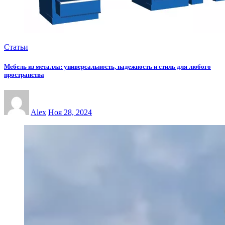
Статьи
Мебель из металла: универсальность, надежность и стиль для любого
пространства
Alex
Ноя 28, 2024