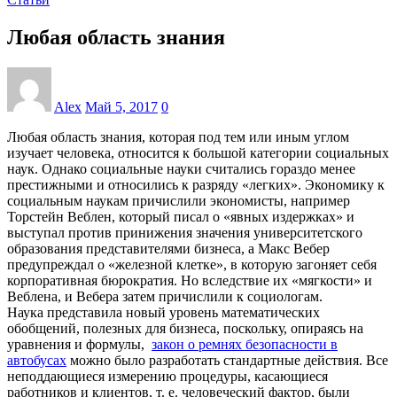
Любая область знания
Alex
Май 5, 2017
0
Любая область знания, которая под тем или иным углом
изучает человека, относится к большой категории социальных
наук. Однако социальные науки считались гораздо менее
престижными и относились к разряду «легких». Экономику к
социальным наукам причислили экономисты, например
Торстейн Веблен, который писал о «явных издержках» и
выступал против принижения значения университетского
образования представителями бизнеса, а Макс Вебер
предупреждал о «железной клетке», в которую загоняет себя
корпоративная бюрократия. Но вследствие их «мягкости» и
Веблена, и Вебера затем причислили к социологам.
Наука представила новый уровень математических
обобщений, полезных для бизнеса, поскольку, опираясь на
уравнения и формулы,
закон о ремнях безопасности в
автобусах
можно было разработать стандартные действия. Все
неподдающиеся измерению процедуры, касающиеся
работников и клиентов, т. е. человеческий фактор, были