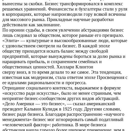
вынесены за скобки. Бизнес трансформировался в комплекс
решаемых уравнений. Финансисты и бухгалтеры стали у руля
в корпорациях, которые напроизводили гору всякой всячины
для массового рынка. Прикладные научные разработки
действовали как заклинание.
По иронии судьбы, в своем увлечении абстракциями бизнес
лишь следовал за обществом, которое раньше его презирало.
«Элита» — культурные и высокообразованные люди, которые
с удовольствием смотрели на бизнес. В каждой эпохе
обществу приходится искать баланс между свободой
предприятий, которые вынуждены бороться за долю рынка и
наращивать прибыль, и сохранением семейных и
общественных ценностей. Хиллари Клинтон
сверху вниз, в то время делали то же самое. Эта тенденция,
известная как модернизм, стала ответом эпохе Просвещения с
ее идеалами рациональности и прогресса.
Отрицание социального контекста, выражаемое в формуле
«искусство ради искусства», было не менее странным, чем
неприятие бизнес-сообществом других видов абстракций.
«Дело Америки — это бизнес», — сказал американский
президент Кальвин Кулидж в 1925 году. Другими словами,
бизнес ради бизнеса. Благодаря распространению «научного
менеджмента» бизнес мог игнорировать самый податливый
«человеческий фактор»: работника. В мире бизнеса
абстракция нашла гораздо более широкое применение, чем в