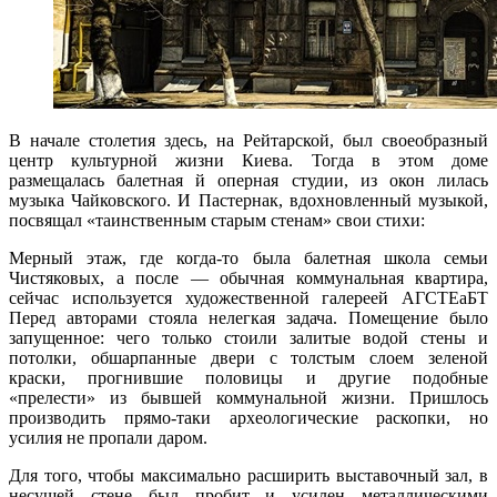
В начале столетия здесь, на Рейтарской, был своеобразный
центр культурной жизни Киева. Тогда в этом доме
размещалась балетная й оперная студии, из окон лилась
музыка Чайковского. И Пастернак, вдохновленный музыкой,
посвящал «таинственным старым стенам» свои стихи:
Мерный этаж, где когда-то была балетная школа семьи
Чистяковых, а после — обычная коммунальная квартира,
сейчас используется художественной галереей АГСТЕаБТ
Перед авторами стояла нелегкая задача. Помещение было
запущенное: чего только стоили залитые водой стены и
потолки, обшарпанные двери с толстым слоем зеленой
краски, прогнившие половицы и другие подобные
«прелести» из бывшей коммунальной жизни. Пришлось
производить прямо-таки археологические раскопки, но
усилия не пропали даром.
Для того, чтобы максимально расширить выставочный зал, в
несущей стене был пробит и усилен металлическими