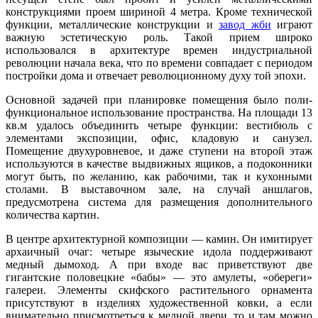
конструкциями проем шириной 4 метра. Кроме технической
функции, металлические конструкции и
завод жби
играют
важную эстетическую роль. Такой прием широко
использовался в архитектуре времен индустриальной
революции начала века, что по времени совпадает с периодом
постройки дома и отвечает революционному духу той эпохи.
Основной задачей при планировке помещения было поли-
функциональное использование пространства. На площади 13
кв.м удалось объединить четыре функции: вестибюль с
элементами экспозиции, офис, кладовую и санузел.
Помещение двухуровневое, и даже ступени на второй этаж
используются в качестве выдвижных ящиков, а подоконники
могут быть, по желанию, как рабочими, так и кухонными
столами. В выставочном зале, на случай аншлагов,
предусмотрена система для размещения дополнительного
количества картин.
В центре архитектурной композиции — камин. Он имитирует
архаичный очаг: четыре языческие идола поддерживают
медный дымоход. А при входе вас приветствуют две
гигантские половецкие «бабы» — это амулеты, «обереги»
галереи. Элементы скифского растительного орнамента
присутствуют в изделиях художественной ковки, а если
внимательно присмотреться к медной двери, то и там можно