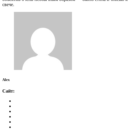
свече.
Alex
Сайт: