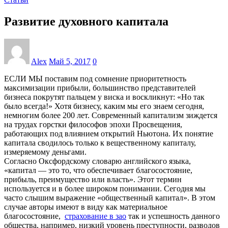
Развитие духовного капитала
Alex
Май 5, 2017
0
ЕСЛИ МЫ поставим под сомнение приоритетность
максимизации прибыли, большинство представителей
бизнеса покрутят пальцем у виска и воскликнут: «Но так
было всегда!» Хотя бизнесу, каким мы его знаем сегодня,
немногим более 200 лет. Современный капитализм зиждется
на трудах горстки философов эпохи Просвещения,
работающих под влиянием открытий Ньютона. Их понятие
капитала сводилось только к вещественному капиталу,
измеряемому деньгами.
Согласно Оксфордскому словарю английского языка,
«капитал — это то, что обеспечивает благосостояние,
прибыль, преимущество или власть». Этот термин
используется и в более широком понимании. Сегодня мы
часто слышим выражение «общественный капитал». В этом
случае авторы имеют в виду как материальное
благосостояние,
страхование в зао
так и успешность данного
общества, например, низкий уровень преступности, разводов