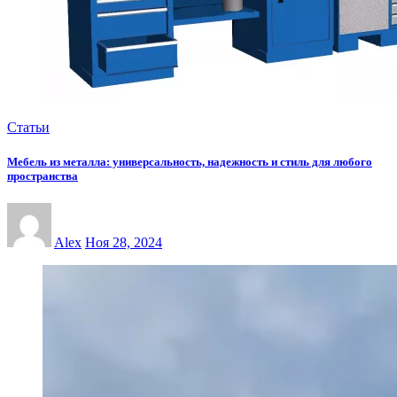
Статьи
Мебель из металла: универсальность, надежность и стиль для любого
пространства
Alex
Ноя 28, 2024