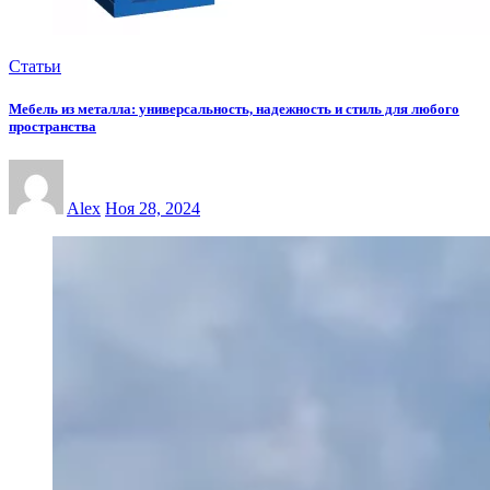
Статьи
Мебель из металла: универсальность, надежность и стиль для любого
пространства
Alex
Ноя 28, 2024