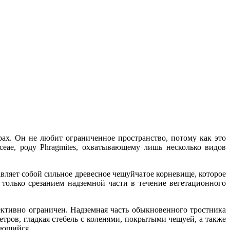
рах. Он не любит ограниченное пространство, потому как это
ceae, роду Phragmites, охватывающему лишь несколько видов
авляет собой сильное древесное чешуйчатое корневище, которое
только срезанием надземной части в течение вегетационного
ективно ограничен. Надземная часть обыкновенного тростника
етров, гладкая стебель с коленями, покрытыми чешуей, а также
жающийся.