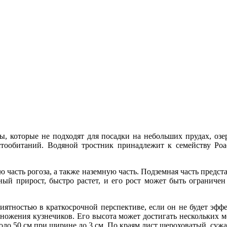
, которые не подходят для посадки на небольших прудах, озе
стообитаний. Водяной тростник принадлежит к семейству Poa
 часть рогоза, а также наземную часть. Подземная часть предст
ый прирост, быстро растет, и его рост может быть ограничен 
риятностью в краткосрочной перспективе, если он не будет эфф
змножения кузнечиков. Его высота может достигать нескольких м
коло 50 см при ширине до 3 см. По краям лист шероховатый, су