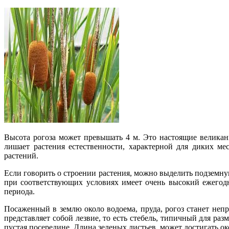
Высота рогоза может превышать 4 м. Это настоящие великаны
лишает растения естественности, характерной для диких ме
растений.
Если говорить о строении растения, можно выделить подземную
при соответствующих условиях имеет очень высокий ежегодн
периода.
Посаженный в землю около водоема, пруда, рогоз станет неп
представляет собой лезвие, то есть стебель, типичный для ра
пустая посередине. Длина зеленых листьев, может достигать о