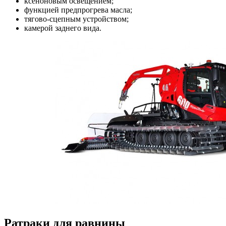
ксеноновым освещением;
функцией предпрогрева масла;
тягово-сцепным устройством;
камерой заднего вида.
Ратраки для равнины