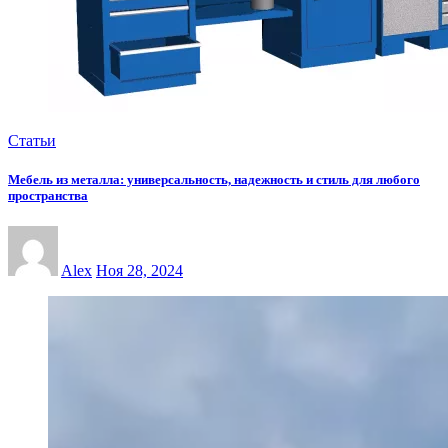
Статьи
Мебель из металла: универсальность, надежность и стиль для любого
пространства
Alex
Ноя 28, 2024