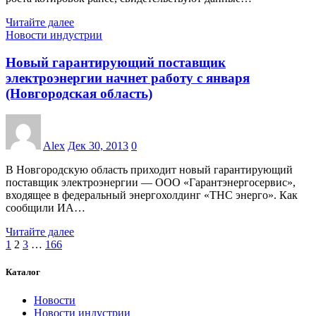
Читайте далее
Новости индустрии
Новый гарантирующий поставщик
электроэнергии начнет работу с января
(Новгородская область)
Alex
Дек 30, 2013
0
В Новгородскую область приходит новый гарантирующий
поставщик электроэнергии — ООО «Гарантэнергосервис»,
входящее в федеральный энергохолдинг «ТНС энерго». Как
сообщили ИА…
Читайте далее
Пагинация
1
2
3
…
166
записей
Каталог
Новости
Новости индустрии