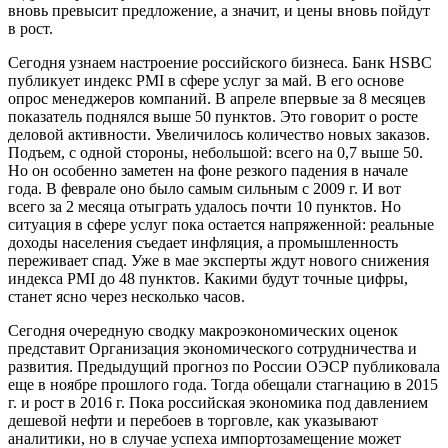
вновь превысит предложение, а значит, и цены вновь пойдут
в рост.
Сегодня узнаем настроение российского бизнеса. Банк HSBC
публикует индекс PMI в сфере услуг за май. В его основе
опрос менеджеров компаний. В апреле впервые за 8 месяцев
показатель поднялся выше 50 пунктов. Это говорит о росте
деловой активности. Увеличилось количество новых заказов.
Подъем, с одной стороны, небольшой: всего на 0,7 выше 50.
Но он особенно заметен на фоне резкого падения в начале
года. В феврале оно было самым сильным с 2009 г. И вот
всего за 2 месяца отыграть удалось почти 10 пунктов. Но
ситуация в сфере услуг пока остается напряженной: реальные
доходы населения съедает инфляция, а промышленность
переживает спад. Уже в мае эксперты ждут нового снижения
индекса PMI до 48 пунктов. Какими будут точные цифры,
станет ясно через несколько часов.
Сегодня очередную сводку макроэкономических оценок
представит Организация экономического сотрудничества и
развития. Предыдущий прогноз по России ОЭСР публиковала
еще в ноябре прошлого года. Тогда обещали стагнацию в 2015
г. и рост в 2016 г. Пока российская экономика под давлением
дешевой нефти и перебоев в торговле, как указывают
аналитики, но в случае успеха импортозамещение может