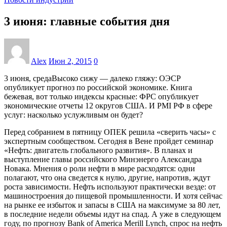
3 июня: главные события дня
Alex
Июн 2, 2015
0
3 июня, средаВысоко сижу — далеко гляжу: ОЭСР
опубликует прогноз по российской экономике. Книга
бежевая, вот только индексы красные: ФРС опубликует
экономические отчеты 12 округов США. И PMI РФ в сфере
услуг: насколько услужливым он будет?
Перед собранием в пятницу ОПЕК решила «сверить часы» с
экспертным сообществом. Сегодня в Вене пройдет семинар
«Нефть: двигатель глобального развития». В планах и
выступление главы российского Минэнерго Александра
Новака. Мнения о роли нефти в мире расходятся: одни
полагают, что она сведется к нулю, другие, напротив, ждут
роста зависимости. Нефть используют практически везде: от
машиностроения до пищевой промышленности. И хотя сейчас
на рынке ее избыток и запасы в США на максимуме за 80 лет,
в последние недели объемы идут на спад. А уже в следующем
году, по прогнозу Bank of America Merill Lynch, спрос на нефть