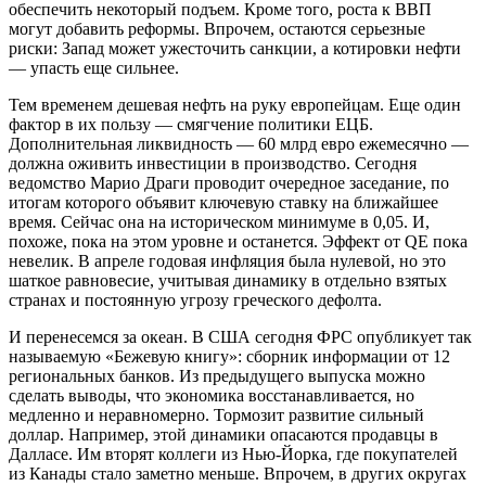
обеспечить некоторый подъем. Кроме того, роста к ВВП
могут добавить реформы. Впрочем, остаются серьезные
риски: Запад может ужесточить санкции, а котировки нефти
— упасть еще сильнее.
Тем временем дешевая нефть на руку европейцам. Еще один
фактор в их пользу — смягчение политики ЕЦБ.
Дополнительная ликвидность — 60 млрд евро ежемесячно —
должна оживить инвестиции в производство. Сегодня
ведомство Марио Драги проводит очередное заседание, по
итогам которого объявит ключевую ставку на ближайшее
время. Сейчас она на историческом минимуме в 0,05. И,
похоже, пока на этом уровне и останется. Эффект от QE пока
невелик. В апреле годовая инфляция была нулевой, но это
шаткое равновесие, учитывая динамику в отдельно взятых
странах и постоянную угрозу греческого дефолта.
И перенесемся за океан. В США сегодня ФРС опубликует так
называемую «Бежевую книгу»: сборник информации от 12
региональных банков. Из предыдущего выпуска можно
сделать выводы, что экономика восстанавливается, но
медленно и неравномерно. Тормозит развитие сильный
доллар. Например, этой динамики опасаются продавцы в
Далласе. Им вторят коллеги из Нью-Йорка, где покупателей
из Канады стало заметно меньше. Впрочем, в других округах