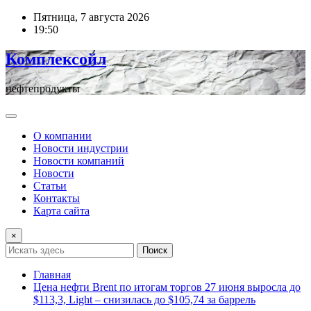
Перейти
Пятница, 7 августа 2026
к
19:50
содержимому
Комплексойл
нефтепродукты
О компании
Новости индустрии
Новости компаний
Новости
Статьи
Контакты
Карта сайта
×
Поиск
Главная
Цена нефти Brent по итогам торгов 27 июня выросла до
$113,3, Light – снизилась до $105,74 за баррель