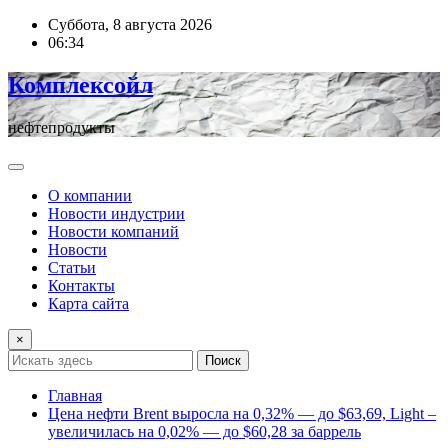
Перейти
Суббота, 8 августа 2026
к
06:34
содержимому
Комплексойл
нефтепродукты
О компании
Новости индустрии
Новости компаний
Новости
Статьи
Контакты
Карта сайта
×
Поиск
Главная
Цена нефти Brent выросла на 0,32% — до $63,69, Light –
увеличилась на 0,02% — до $60,28 за баррель