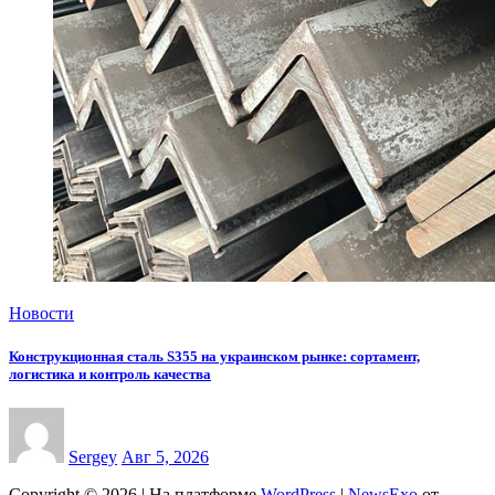
Новости
Конструкционная сталь S355 на украинском рынке: сортамент,
логистика и контроль качества
Sergey
Авг 5, 2026
Copyright © 2026 | На платформе
WordPress
|
NewsExo
от