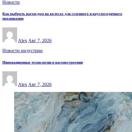
Новости
Как выбрать вагон-дом на колесах для сезонного и круглогодичного
проживания
Alex
Авг 7, 2026
Новости индустрии
Инновационные технологии в вагоностроении
Alex
Авг 7, 2026