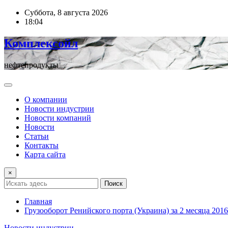
Перейти
Суббота, 8 августа 2026
к
18:04
содержимому
Комплексойл
нефтепродукты
О компании
Новости индустрии
Новости компаний
Новости
Статьи
Контакты
Карта сайта
×
Поиск
Главная
Грузооборот Ренийского порта (Украина) за 2 месяца 2016
Новости индустрии