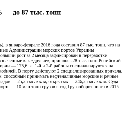
% — до 87 тыс. тонн
 в январе-феврале 2016 года составил 87 тыс. тонн, что на
данные Администрации морских портов Украины
ольший рост за 2 месяца зафиксирован в переработке
бозначенные как «другие», пришлось 28 тыс. тонн.Ренийский
ории — 175,6 га. 1-й и 2-й районы специализируются на
омобилей. В порту действуют 2 специализированных причала.
ок, способный принимать нефтеналивные морские и речные
дов — 25,2 тыс. кв. м, открытых — 246,2 тыс. кв. м. Суда
рта — 10 млн тонн грузов в год.Грузооборот порта в 2015