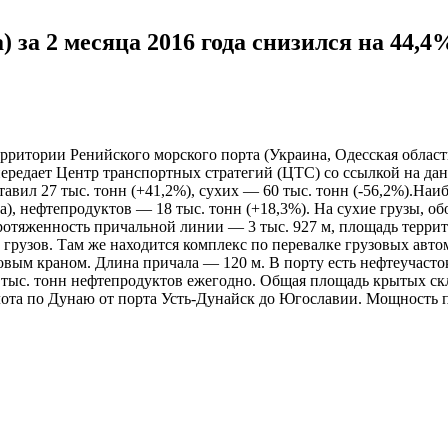
 за 2 месяца 2016 года снизился на 44,4
итории Ренийского морского порта (Украина, Одесская область),
 передает Центр транспортных стратегий (ЦТС) со ссылкой на 
вил 27 тыс. тонн (+41,2%), сухих — 60 тыс. тонн (-56,2%).Наиб
а), нефтепродуктов — 18 тыс. тонн (+18,3%). На сухие грузы, о
ротяженность причальной линии — 3 тыс. 927 м, площадь террит
 грузов. Там же находится комплекс по перевалке грузовых авт
овым краном. Длина причала — 120 м. В порту есть нефтеучаст
 тыс. тонн нефтепродуктов ежегодно. Общая площадь крытых скла
ота по Дунаю от порта Усть-Дунайск до Югославии. Мощность по