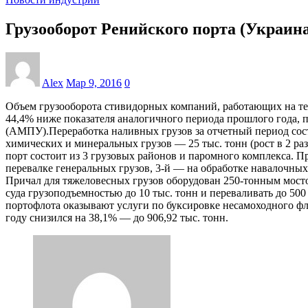
Грузооборот Ренийского порта (Украина)
Alex
Мар 9, 2016
0
Объем грузооборота стивидорных компаний, работающих на терр
44,4% ниже показателя аналогичного периода прошлого года,
(АМПУ).Переработка наливных грузов за отчетный период соста
химических и минеральных грузов — 25 тыс. тонн (рост в 2 раз
порт состоит из 3 грузовых районов и паромного комплекса. П
перевалке генеральных грузов, 3-й — на обработке навалочных
Причал для тяжеловесных грузов оборудован 250-тонным мост
суда грузоподъемностью до 10 тыс. тонн и переваливать до 500
портофлота оказывают услуги по буксировке несамоходного фл
году снизился на 38,1% — до 906,92 тыс. тонн.