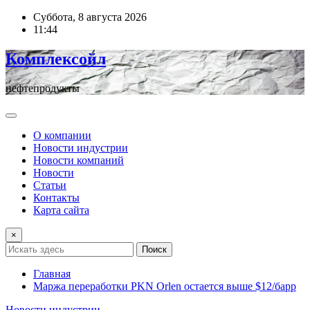
Перейти
Суббота, 8 августа 2026
к
11:44
содержимому
Комплексойл
нефтепродукты
О компании
Новости индустрии
Новости компаний
Новости
Статьи
Контакты
Карта сайта
×
Поиск
Главная
Маржа переработки PKN Orlen остается выше $12/барр
Новости индустрии