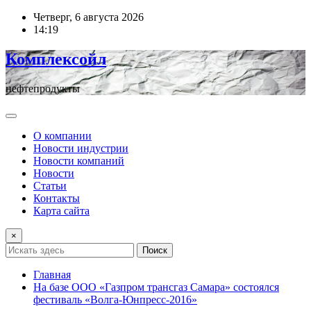
Перейти
Четверг, 6 августа 2026
к
14:19
содержимому
Комплексойл
нефтепродукты
О компании
Новости индустрии
Новости компаний
Новости
Статьи
Контакты
Карта сайта
×
Поиск
Главная
На базе ООО «Газпром трансгаз Самара» состоялся
фестиваль «Волга-Юнпресс-2016»