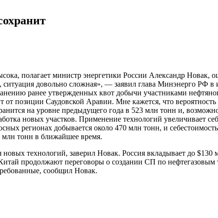
сохранит
сока, полагает министр энергетики России Александр Новак, о
т, ситуация довольно сложная», — заявил глава Минэнерго РФ в 
нению ранее утвержденных квот добычи участниками нефтяного
 от позиции Саудовской Аравии. Мне кажется, что вероятность т
ранится на уровне предыдущего года в 523 млн тонн и, возможно
аботка новых участков. Применение технологий увеличивает себ
ных регионах добывается около 470 млн тонн, и себестоимость 
0 млн тонн в ближайшее время.
 новых технологий, заверил Новак. Россия вкладывает до $130 м
и Китай продолжают переговоры о создании СП по нефтегазовым
стребованные, сообщил Новак.