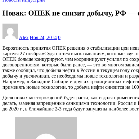
Новак: ОПЕК не снизит добычу, РФ — 
Alex
Ноя 24, 2014
0
Вероятность принятия ОПЕК решения о стабилизации цен невы
картеля 27 ноября.»Судя по тем высказываниям, которые звуча
ОПЕК больше конкурируют, чем координируют усилия по сохра
договоренностям, которые были ранее, — это во многом зависит
также сообщил, что добыча нефти в России в текущем году сох
добычу и увеличивать ее необходимы новые технологии и разр
Например, в Западной Сибири и других традиционных нефтенос
применять новые технологии, то добыча нефти снизится на 10
Доля новых месторождений будет расти, как и доля применения
делать, заменяя запрещенные санкциями технологии. Россия 
до 2020 г., в ближайшие 2-3 года будут запущены наиболее во