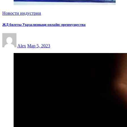
Новости индустрии
ЖД билеты Укрзализныця онлайн: преимущества
Alex
Мар 5, 2023