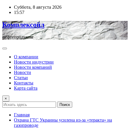
Перейти
Суббота, 8 августа 2026
к
15:57
содержимому
Комплексойл
нефтепродукты
О компании
Новости индустрии
Новости компаний
Новости
Статьи
Контакты
Карта сайта
×
Поиск
Главная
Охрана ГТС Украины усилена из-за «теракта» на
газопроводе