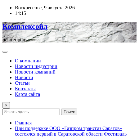
Перейти
Воскресенье, 9 августа 2026
к
14:15
содержимому
Комплексойл
нефтепродукты
О компании
Новости индустрии
Новости компаний
Новости
Статьи
Контакты
Карта сайта
×
Поиск
Главная
При поддержке ООО «Газпром трансгаз Саратов»
состоялся первый в Саратовской области Фестиваль