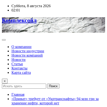
Перейти
Суббота, 8 августа 2026
к
02:01
содержимому
Комплексойл
нефтепродукты
О компании
Новости индустрии
Новости компаний
Новости
Статьи
Контакты
Карта сайта
×
Поиск
Главная
«Приват» требует от «Укртранснафты» 94 млн грн за
хранение нефти, которой нет