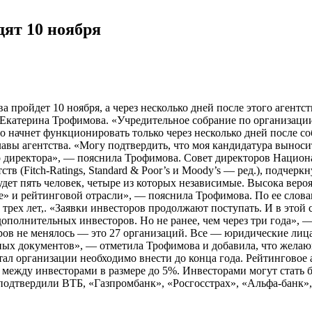
дят 10 ноября
 пройдет 10 ноября, а через несколько дней после этого агентс
Екатерина Трофимова. «Учредительное собрание по организации
о начнет функционировать только через несколько дней после 
авы агентства. «Могу подтвердить, что моя кандидатура выноси
 директора», — пояснила Трофимова. Совет директоров Национал
в (Fitch-Ratings, Standard & Poor’s и Moody’s — ред.), подчер
будет пять человек, четыре из которых независимые. Высока веро
» и рейтинговой отрасли», — пояснила Трофимова. По ее слова
трех лет,. «Заявки инвесторов продолжают поступать. И в этой
полнительных инвесторов. Но не ранее, чем через три года», 
еров не менялось — это 27 организаций. Все — юридические ли
вных документов», — отметила Трофимова и добавила, что желаю
 организации необходимо внести до конца года. Рейтинговое аг
ей между инвесторами в размере до 5%. Инвесторами могут стат
 подтвердили ВТБ, «Газпромбанк», «Росгосстрах», «Альфа-банк»,