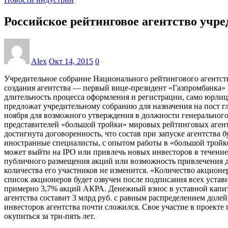
Российское рейтинговое агентство учре
Alex
Окт 14, 2015
0
Учредительное собрание Национального рейтингового агентства
создания агентства — первый вице-президент «Газпромбанка» 
длительность процесса оформления и регистрации, само юрлиц
предложат учредительному собранию для назначения на пост гл
ноября для возможного утверждения в должности генерального
представителей «большой тройки» мировых рейтинговых агентст
достигнута договоренность, что состав при запуске агентства 
иностранные специалисты, с опытом работы в «большой тройке
может выйти на IPO или привлечь новых инвесторов в течение 
публичного размещения акций или возможность привлечения до
количества его участников не изменится. «Количество акцион
список акционеров будет озвучен после подписания всех уста
примерно 3,7% акций АКРА. Денежный взнос в уставной капитал
агентства составит 3 млрд руб. с равным распределением дол
инвесторов агентства почти сложился. Свое участие в проекте
окупиться за три-пять лет.