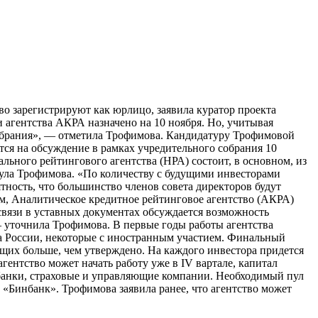
тво зарегистрируют как юрлицо, заявила куратор проекта
 агентства АКРА назначено на 10 ноября. Но, учитывая
собрания», — отметила Трофимова. Кандидатуру Трофимовой
тся на обсуждение в рамках учредительного собрания 10
ьного рейтингового агентства (НРА) состоит, в основном, из
кнула Трофимова. «По количеству с будущими инвесторами
ятность, что большинство членов совета директоров будут
м, Аналитическое кредитное рейтинговое агентство (АКРА)
 связи в уставных документах обсуждается возможность
— уточнила Трофимова. В первые годы работы агентства
ца России, некоторые с иностранным участием. Финальный
щих больше, чем утверждено. На каждого инвестора придется
ентство может начать работу уже в IV вартале, капитал
ь банки, страховые и управляющие компании. Необходимый пул
 «Бинбанк». Трофимова заявила ранее, что агентство может