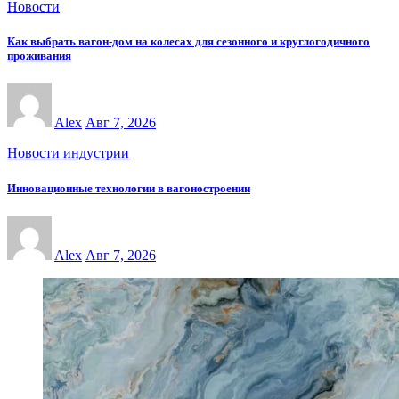
Новости
Как выбрать вагон-дом на колесах для сезонного и круглогодичного
проживания
Alex
Авг 7, 2026
Новости индустрии
Инновационные технологии в вагоностроении
Alex
Авг 7, 2026