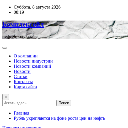
Перейти
Суббота, 8 августа 2026
к
08:19
содержимому
Комплексойл
нефтепродукты
О компании
Новости индустрии
Новости компаний
Новости
Статьи
Контакты
Карта сайта
×
Поиск
Главная
Рубль укрепляется на фоне роста цен на нефть
Новости индустрии