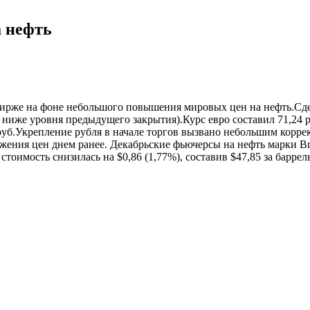
а нефть
бирже на фоне небольшого повышения мировых цен на нефть.Сделк
оп. ниже уровня предыдущего закрытия).Курс евро составил 71,24
 руб.Укрепление рубля в начале торгов вызвано небольшим кор
ения цен днем ранее. Декабрьские фьючерсы на нефть марки Bre
 стоимость снизилась на $0,86 (1,77%), составив $47,85 за баррел