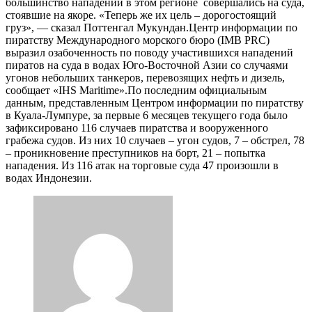
большинство нападений в этом регионе совершались на суда,
стоявшие на якоре. «Теперь же их цель – дорогостоящий
груз», — сказал Поттенгал Мукундан.Центр информации по
пиратству Международного морского бюро (IMB PRC)
выразил озабоченность по поводу участившихся нападений
пиратов на суда в водах Юго-Восточной Азии со случаями
угонов небольших танкеров, перевозящих нефть и дизель,
сообщает «IHS Maritime».По последним официальным
данным, представленным Центром информации по пиратству
в Куала-Лумпуре, за первые 6 месяцев текущего года было
зафиксировано 116 случаев пиратства и вооруженного
грабежа судов. Из них 10 случаев – угон судов, 7 – обстрел, 78
– проникновение преступников на борт, 21 – попытка
нападения. Из 116 атак на торговые суда 47 произошли в
водах Индонезии.