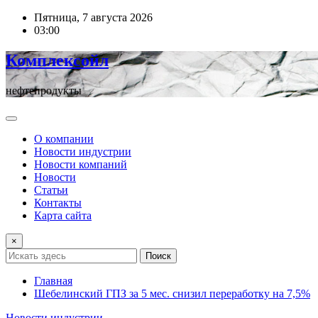
Перейти
Пятница, 7 августа 2026
к
03:00
содержимому
Комплексойл
нефтепродукты
О компании
Новости индустрии
Новости компаний
Новости
Статьи
Контакты
Карта сайта
×
Поиск
Главная
Шебелинский ГПЗ за 5 мес. снизил переработку на 7,5%
Новости индустрии