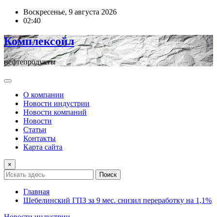
Перейти
Воскресенье, 9 августа 2026
к
02:40
содержимому
Комплексойл
нефтепродукты
О компании
Новости индустрии
Новости компаний
Новости
Статьи
Контакты
Карта сайта
×
Поиск
Главная
Шебелинский ГПЗ за 9 мес. снизил переработку на 1,1%
Новости индустрии