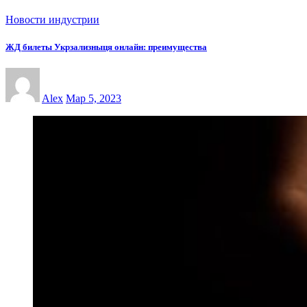
Новости индустрии
ЖД билеты Укрзализныця онлайн: преимущества
Alex
Мар 5, 2023