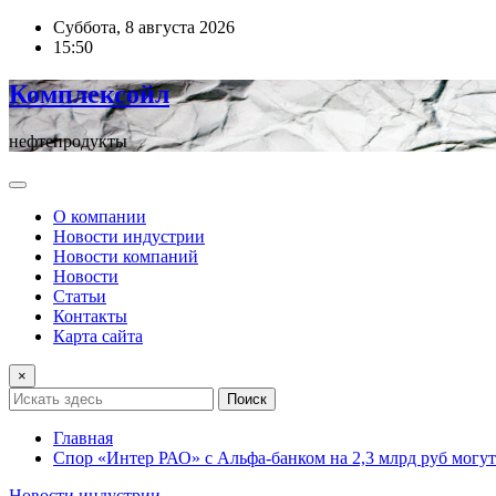
Перейти
Суббота, 8 августа 2026
к
15:50
содержимому
Комплексойл
нефтепродукты
О компании
Новости индустрии
Новости компаний
Новости
Статьи
Контакты
Карта сайта
×
Поиск
Главная
Спор «Интер РАО» с Альфа-банком на 2,3 млрд руб могу
Новости индустрии