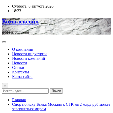
Перейти
Суббота, 8 августа 2026
к
18:23
содержимому
Комплексойл
нефтепродукты
О компании
Новости индустрии
Новости компаний
Новости
Статьи
Контакты
Карта сайта
×
Поиск
Главная
Спор по иску Банка Москвы к СГК на 2 млрд руб может
завершиться миром