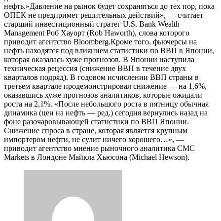
нефть.»Давление на рынок будет сохраняться до тех пор, пока
ОПЕК не предпримет решительных действий», — считает
старший инвестиционный стратег U.S. Bank Wealth
Management Роб Хауорт (Rob Haworth), слова которого
приводит агентство Bloomberg.Кроме того, фьючерсы на
нефть находятся под влиянием статистики по ВВП в Японии,
которая оказалась хуже прогнозов. В Японии наступила
техническая рецессия (снижение ВВП в течение двух
кварталов подряд). В годовом исчислении ВВП страны в
третьем квартале продемонстрировал снижение — на 1,6%,
оказавшись хуже прогнозов аналитиков, которые ожидали
роста на 2,1%. «После небольшого роста в пятницу обычная
динамика (цен на нефть — ред.) сегодня вернулись назад на
фоне разочаровывающей статистики по ВВП Японии.
Снижение спроса в стране, которая является крупным
импортером нефти, не сулит ничего хорошего…», —
приводит агентство мнение рыночного аналитика CMC
Markets в Лондоне Майкла Хьюсона (Michael Hewson).