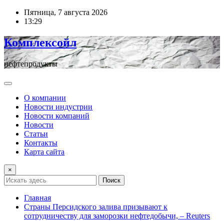
Перейти
Пятница, 7 августа 2026
к
13:29
содержимому
Комплексойл
нефтепродукты
О компании
Новости индустрии
Новости компаний
Новости
Статьи
Контакты
Карта сайта
×
Поиск
Главная
Страны Персидского залива призывают к
сотрудничеству для заморозки нефтедобычи, – Reuters