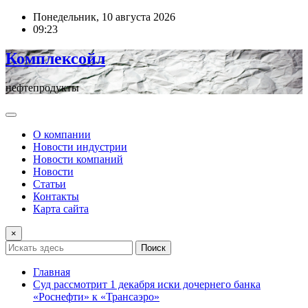
Перейти
Понедельник, 10 августа 2026
к
09:23
содержимому
Комплексойл
нефтепродукты
О компании
Новости индустрии
Новости компаний
Новости
Статьи
Контакты
Карта сайта
×
Поиск
Главная
Суд рассмотрит 1 декабря иски дочернего банка
«Роснефти» к «Трансаэро»